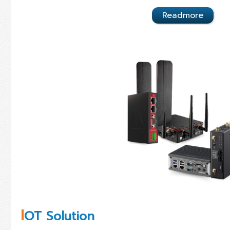
Readmore
I
OT Solution