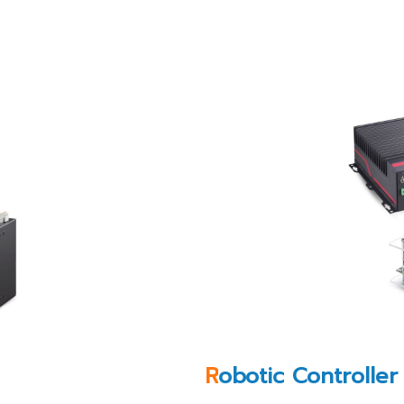
R
obotic Controller