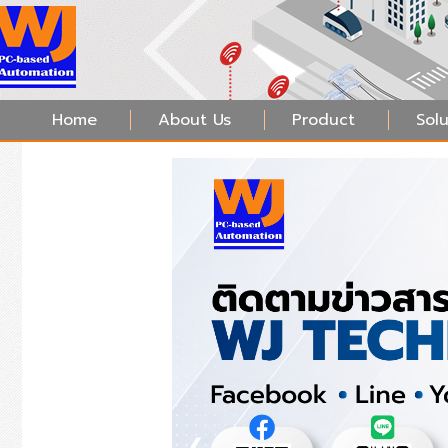
Home
About Us
Product
Solu
❮